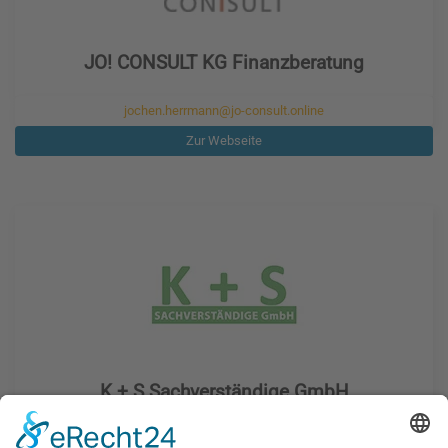
JO! CONSULT KG Finanzberatung
jochen.herrmann@jo-consult.online
Zur Webseite
K + S Sachverständige GmbH
krafzik@ks-sachverstaendige.de