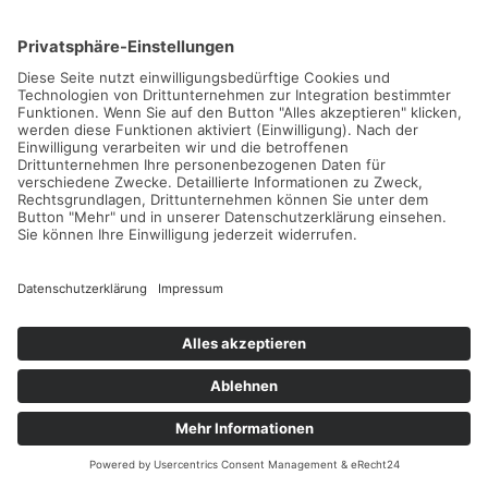
Zur Webseite
Kunik & Poß GbR – e.optimum
service@eoptimum.de
Zur Webseite