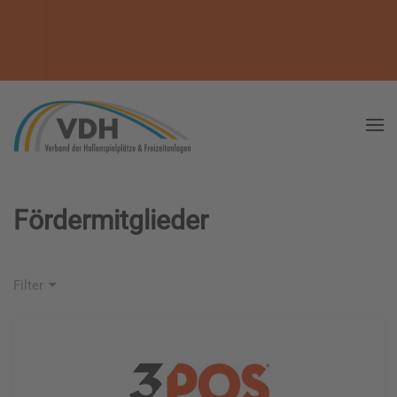
Schriftgröße
100
%
Zeilenhöhe
100
%
Buchstabenabstand
100
%
Fördermitglieder
Filter