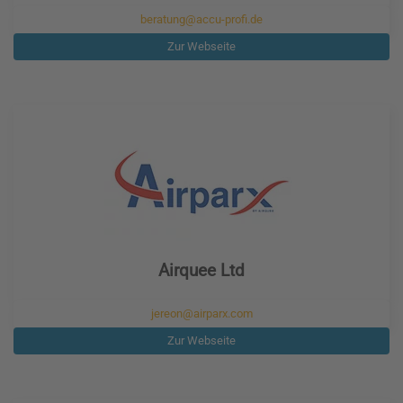
beratung@accu-profi.de
Zur Webseite
Airquee Ltd
jereon@airparx.com
Zur Webseite